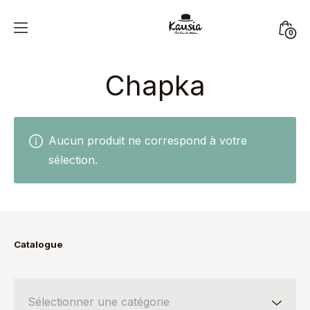
Skip
to
Mini
0
content
Kausia
Togg
Chapka
Aucun produit ne correspond à votre
sélection.
Catalogue
Sélectionner une catégorie