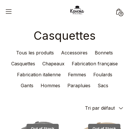
Skip
to
Mini
0
content
Kausia
Togg
Casquettes
Tous les produits
Accessoires
Bonnets
Casquettes
Chapeaux
Fabrication française
Fabrication italienne
Femmes
Foulards
Gants
Hommes
Parapluies
Sacs
Out of Stock
Out of Stock