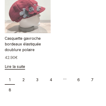
Casquette gavroche
bordeaux élastiquée
doublure polaire
42.90
€
Lire la suite
…
1
2
3
4
6
7
8