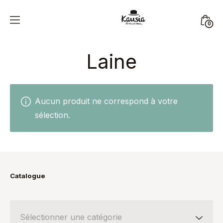
Skip
to
Mini
0
content
Kausia
Togg
Laine
Aucun produit ne correspond à votre
sélection.
Catalogue
Sélectionner une catégorie