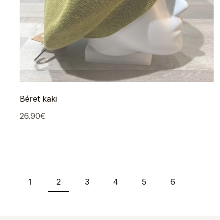
Béret kaki
26.90
€
1
2
3
4
5
6