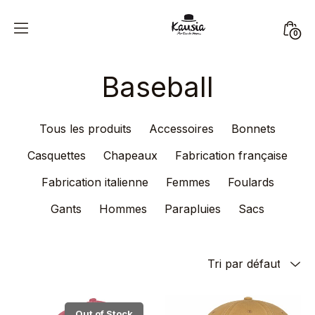
Skip
to
Mini
0
content
Kausia
Togg
Baseball
Tous les produits
Accessoires
Bonnets
Casquettes
Chapeaux
Fabrication française
Fabrication italienne
Femmes
Foulards
Gants
Hommes
Parapluies
Sacs
Out of Stock