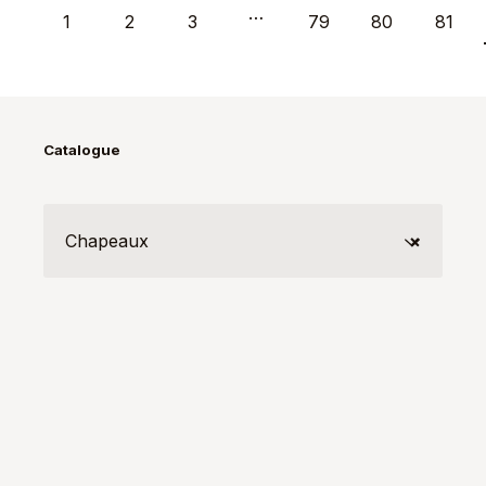
…
1
2
3
79
80
81
Catalogue
Chapeaux
×