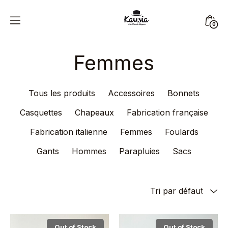
Skip
to
Mini
0
content
Kausia
Togg
Femmes
Tous les produits
Accessoires
Bonnets
Casquettes
Chapeaux
Fabrication française
Fabrication italienne
Femmes
Foulards
Gants
Hommes
Parapluies
Sacs
Out of Stock
Out of Stock