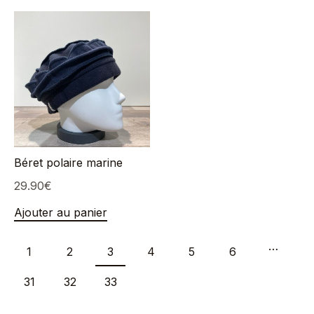
Béret polaire marine
29.90
€
Ajouter au panier
…
1
2
3
4
5
6
31
32
33