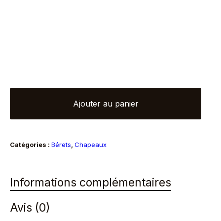
quantité
Ajouter au panier
de
Béret
bleu
Catégories :
Bérets
,
Chapeaux
Informations complémentaires
Avis (0)