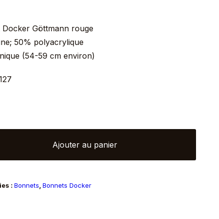
 Docker Göttmann rouge
ine; 50% polyacrylique
unique (54-59 cm environ)
1127
é
Ajouter au panier
r
ies :
Bonnets
,
Bonnets Docker
ann