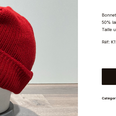
Bonnet
50% la
Taille 
Réf: K
quantit
de
Bonnet
Docke
Catégor
Göttm
rouge