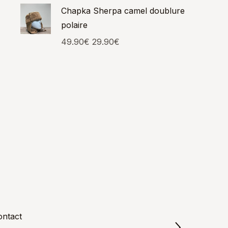
Chapka Sherpa camel doublure
polaire
49.90
€
29.90
€
ontact