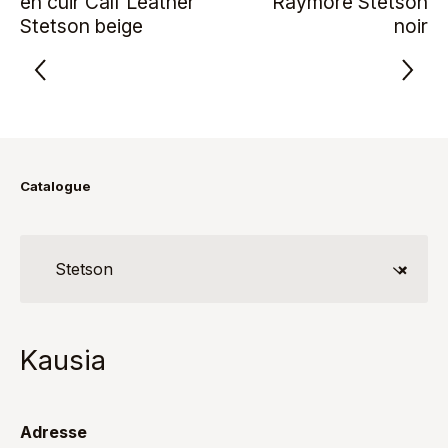
en cuir Calf Leather
Raymore Stetson
Stetson beige
noir
Catalogue
Stetson
×
Kausia
Adresse