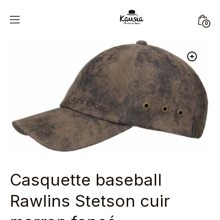
Skip
to
Mini
0
content
Kausia
Togg
Casquette baseball
Rawlins Stetson cuir