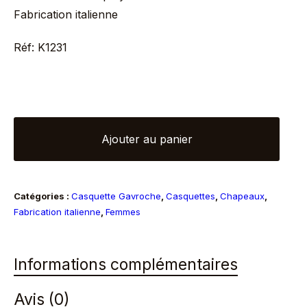
Fabrication italienne
Réf: K1231
quantité
Ajouter au panier
de
Casquette
gavroche
Catégories :
Casquette Gavroche
,
Casquettes
,
Chapeaux
,
gros
Fabrication italienne
,
Femmes
volume
velours
côtelé
Informations complémentaires
camel
Avis (0)
élastiquée