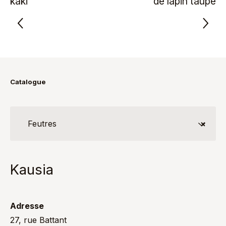
kaki
de lapin taupe
Catalogue
Feutres
×
Kausia
Adresse
27, rue Battant