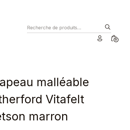
Recherche pour :
Minicar
0
Toggle
apeau malléable
herford Vitafelt
etson marron