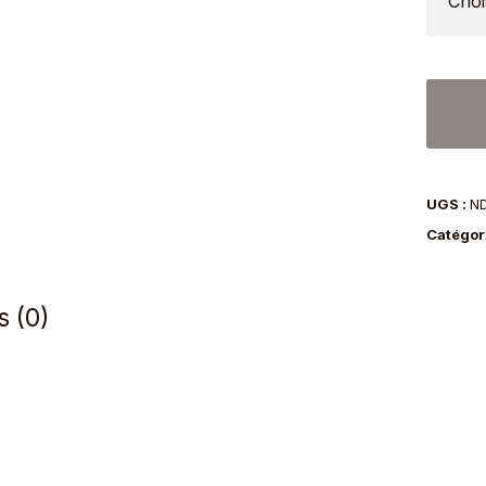
quantit
de
Chape
malléa
UGS :
N
Ruther
Catégor
Vitafelt
Stetso
marro
s (0)