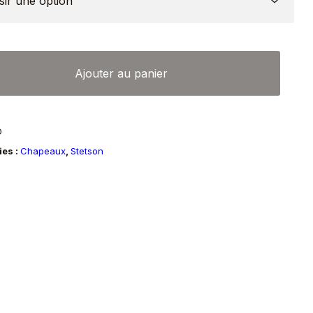
é
Ajouter au panier
au
ble
D
ford
ies :
Chapeaux
,
Stetson
n
n