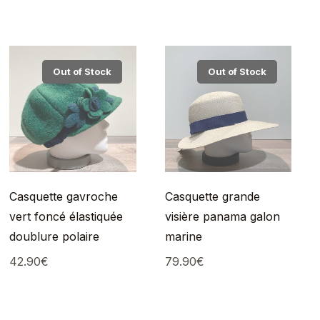
Out of Stock
Out of Stock
Casquette gavroche
Casquette grande
vert foncé élastiquée
visière panama galon
doublure polaire
marine
42.90
€
79.90
€