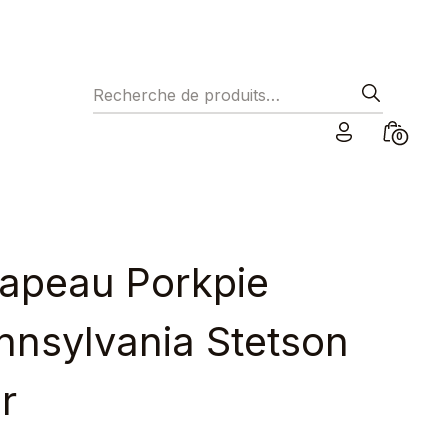
Recherche pour :
Minicar
0
Toggle
apeau Porkpie
nnsylvania Stetson
r