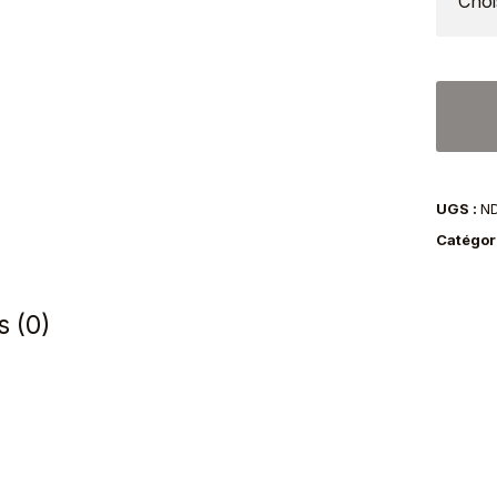
quantit
de
Chape
Porkpi
UGS :
N
Pennsy
Catégor
Stetso
noir
s (0)