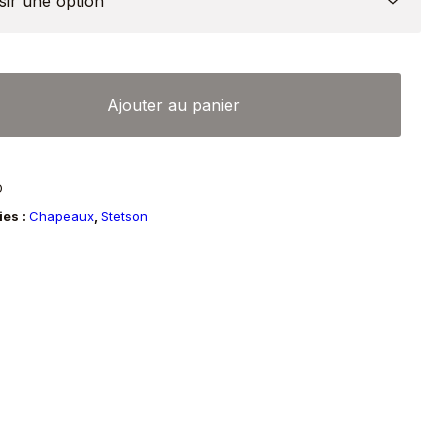
é
Ajouter au panier
au
e
D
lvania
ies :
Chapeaux
,
Stetson
n