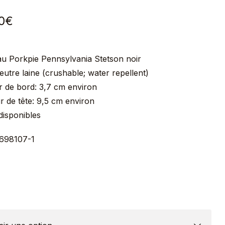
0
€
u Porkpie Pennsylvania Stetson noir
utre laine (crushable; water repellent)
r de bord: 3,7 cm environ
 de tête: 9,5 cm environ
 disponibles
1698107-1