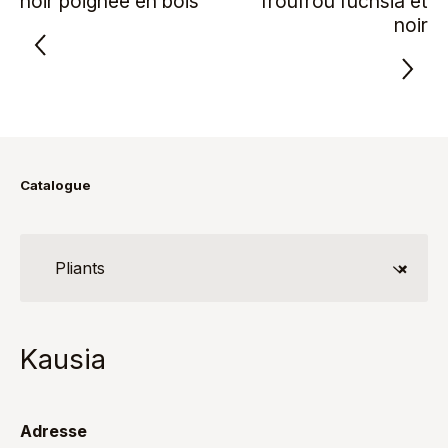
noir poignée en bois
froufrou fuchsia et
noir
Catalogue
Pliants
×
Kausia
Adresse