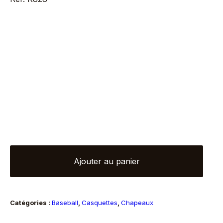
quantité
Ajouter au panier
de
Casquette
baseball
Catégories :
Baseball
,
Casquettes
,
Chapeaux
grande
visière